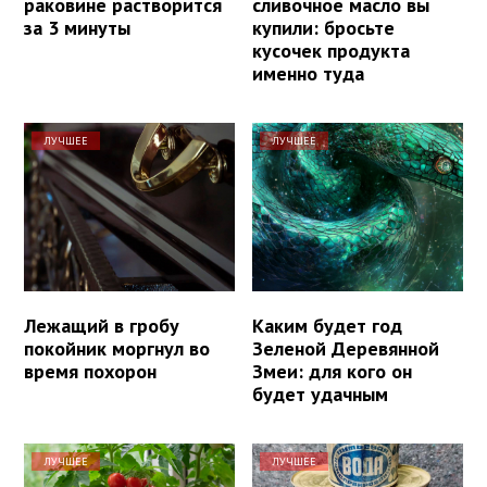
раковине растворится
сливочное масло вы
за 3 минуты
купили: бросьте
кусочек продукта
именно туда
ЛУЧШЕЕ
ЛУЧШЕЕ
Лежащий в гробу
Каким будет год
покойник моргнул во
Зеленой Деревянной
время похорон
Змеи: для кого он
будет удачным
ЛУЧШЕЕ
ЛУЧШЕЕ