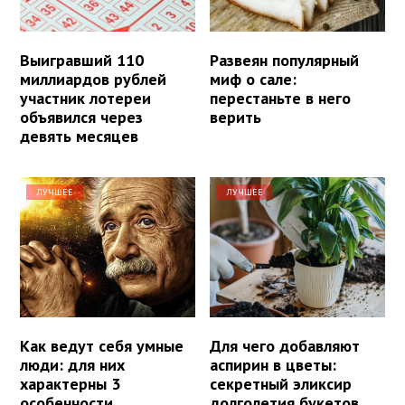
Выигравший 110
Развеян популярный
миллиардов рублей
миф о сале:
участник лотереи
перестаньте в него
объявился через
верить
девять месяцев
ЛУЧШЕЕ
ЛУЧШЕЕ
Как ведут себя умные
Для чего добавляют
люди: для них
аспирин в цветы:
характерны 3
секретный эликсир
особенности
долголетия букетов