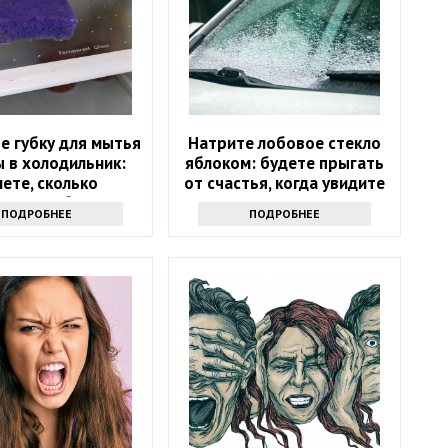
е губку для мытья
Натрите лобовое стекло
 в холодильник:
яблоком: будете прыгать
нете, сколько
от счастья, когда увидите
ших проблем это
результат
ПОДРОБНЕЕ
ПОДРОБНЕЕ
решит