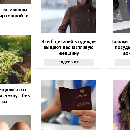
е хозяюшки
артошкой: в
Эти 6 деталей в одежде
Положит
выдают несчастливую
посуды
женщину
ах
надоев
ПОДРОБНЕЕ
рядкам этот
исчезнут без
лки