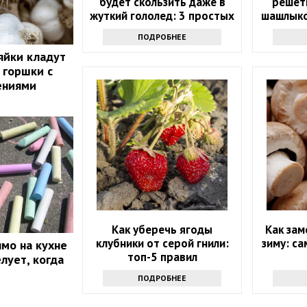
будет скользить даже в
решет
жуткий гололед: 3 простых
шашлыко
хитрости
ПОДРОБНЕЕ
яйки кладут
 горшки с
ениями
Как уберечь ягоды
Как зам
клубники от серой гнили:
зиму: са
мо на кухне
топ-5 правил
лует, когда
ПОДРОБНЕЕ