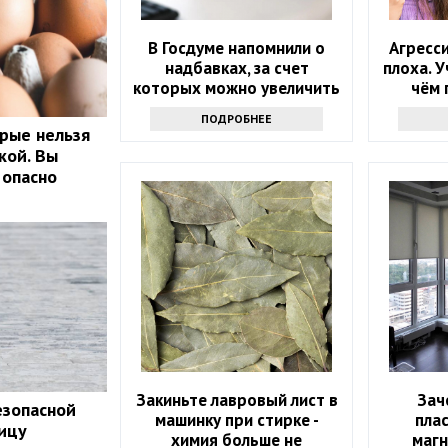
В Госдуме напомнили о
Агресси
надбавках, за счет
плоха. 
которых можно увеличить
чём 
пенсию
ПОДРОБНЕЕ
орые нельзя
кой. Вы
 опасно
Закиньте лавровый лист в
Зач
езопасной
машинку при стирке -
пла
ицу
химия больше не
магн