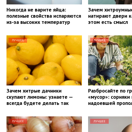
Никогда не варите яйца:
Зачем хитроумны
полезные свойства испаряются
натирают двери к
из-за высоких температур
этом есть смысл
ЛУЧШЕЕ
ЛУЧШЕЕ
Зачем хитрые дачники
Разбросайте по г
скупают лимоны: узнаете —
«мусор»: сорняки 
всегда будете делать так
надоевшей пропо
ЛУЧШЕЕ
ЛУЧШЕЕ