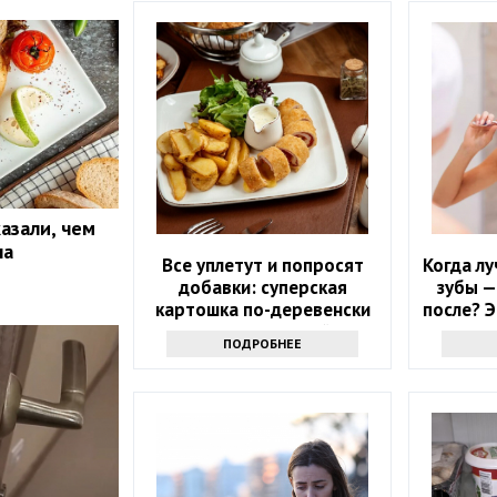
азали, чем
на
Все уплетут и попросят
Когда лу
добавки: суперская
зубы —
картошка по-деревенски
после? 
на гарнир на Новый год
ПОДРОБНЕЕ