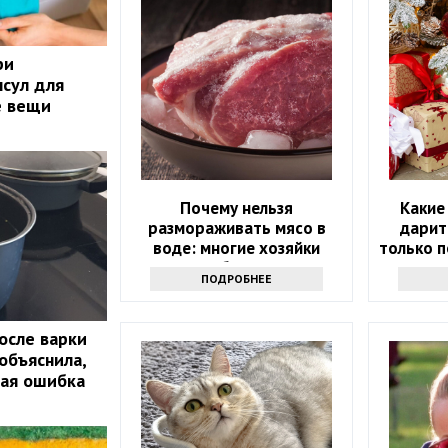
ри
псул для
е вещи
Почему нельзя
Какие
размораживать мясо в
дарит
воде: многие хозяйки
только 
впервые об этом слышат
ПОДРОБНЕЕ
осле варки
объяснила,
шая ошибка