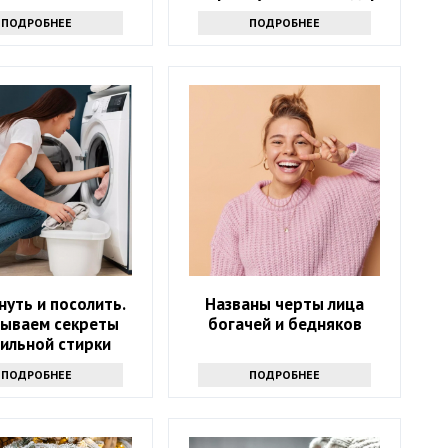
льшинство не
ПОДРОБНЕЕ
ПОДРОБНЕЕ
ывается, а зря
уть и посолить.
Названы черты лица
рываем секреты
богачей и бедняков
ильной стирки
свитера
ПОДРОБНЕЕ
ПОДРОБНЕЕ