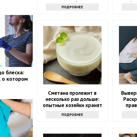
понадобится
бо
ПОДРОБНЕЕ
догад
до блеска:
, о котором
Сметана пролежит в
Выверн
несколько раз дольше:
Раск
опытные хозяйки хранят
прав
ее только так
ПОДРОБНЕЕ