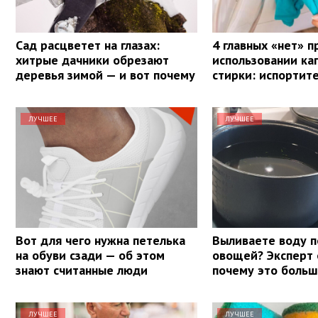
Сад расцветет на глазах:
4 главных «нет» п
хитрые дачники обрезают
использовании ка
деревья зимой — и вот почему
стирки: испортит
ЛУЧШЕЕ
ЛУЧШЕЕ
Вот для чего нужна петелька
Выливаете воду п
на обуви сзади — об этом
овощей? Эксперт 
знают считанные люди
почему это боль
ЛУЧШЕЕ
ЛУЧШЕЕ