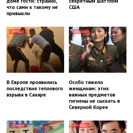
доме гости: странно,
секретным шаттлом
что сами к такому не
США
привыкли
ЛУЧШЕЕ
ЛУЧШЕЕ
В Европе проявились
Особо тяжело
последствия теплового
женщинам: этих
взрыва в Сахаре
важных предметов
гигиены не сыскать в
Северной Корее
ЛУЧШЕЕ
ЛУЧШЕЕ