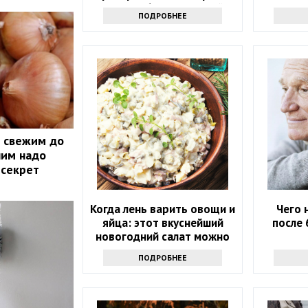
назвали 6 направлений
ПОДРОБНЕЕ
к свежим до
 ним надо
 секрет
Когда лень варить овощи и
Чего 
яйца: этот вкуснейший
после 
новогодний салат можно
приготовить за 5 минут
ПОДРОБНЕЕ