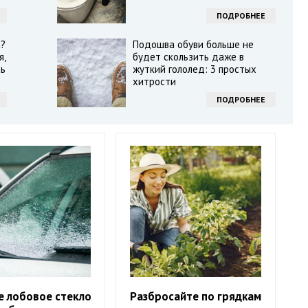
ПОДРОБНЕЕ
а?
Подошва обуви больше не
я,
будет скользить даже в
сь
жуткий гололед: 3 простых
хитрости
ПОДРОБНЕЕ
е лобовое стекло
Разбросайте по грядкам