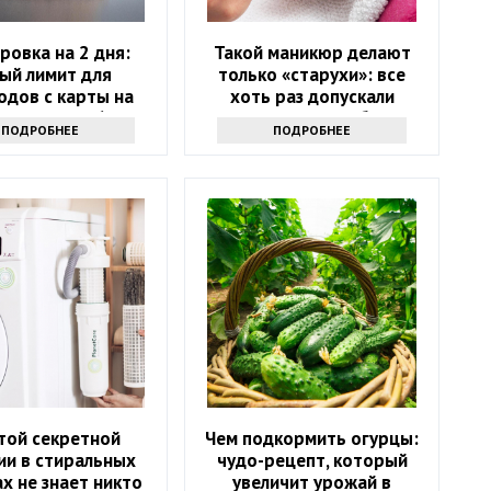
ровка на 2 дня:
Такой маникюр делают
ый лимит для
только «старухи»: все
одов с карты на
хоть раз допускали
водят с 2026 года
позорные ошибки
ПОДРОБНЕЕ
ПОДРОБНЕЕ
той секретной
Чем подкормить огурцы:
ии в стиральных
чудо-рецепт, который
х не знает никто
увеличит урожай в