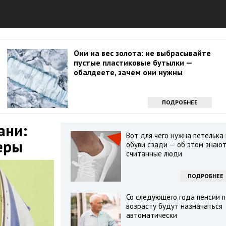
Они на вес золота: не выбрасывайте
пустые пластиковые бутылки —
обалдеете, зачем они нужны
ПОДРОБНЕЕ
ани:
Вот для чего нужна петелька
еры
обуви сзади — об этом знаю
считанные люди
ПОДРОБНЕЕ
Со следующего года пенсии п
возрасту будут назначаться
автоматически