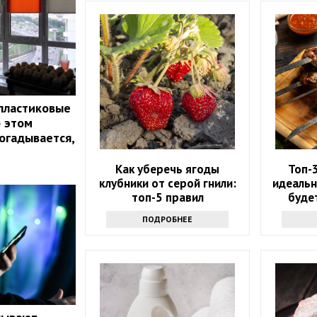
пластиковые
б этом
огадывается,
Как уберечь ягоды
Топ-
клубники от серой гнили:
идеальн
топ-5 правил
будет
ПОДРОБНЕЕ