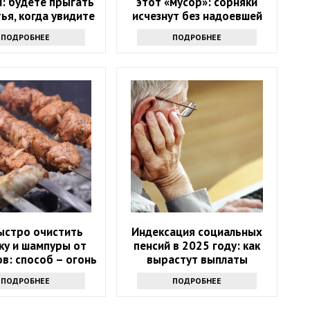
: будете прыгать
этот «мусор»: сорняки
тья, когда увидите
исчезнут без надоевшей
результат
прополки
ПОДРОБНЕЕ
ПОДРОБНЕЕ
ыстро очистить
Индексация социальных
ку и шампуры от
пенсий в 2025 году: как
в: способ – огонь
вырастут выплаты
ПОДРОБНЕЕ
ПОДРОБНЕЕ