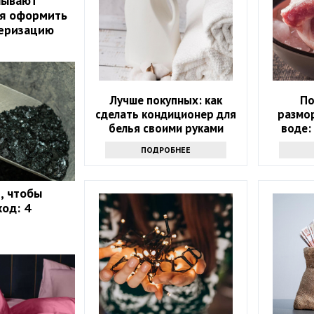
нывают
ая оформить
серизацию
Лучше покупных: как
По
сделать кондиционер для
размо
белья своими руками
воде:
впервы
ПОДРОБНЕЕ
, чтобы
од: 4