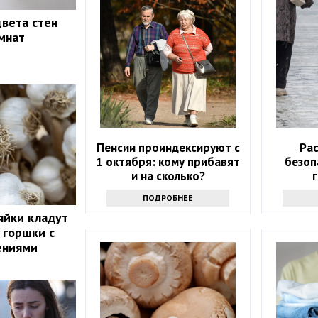
вета стен
мнат
Пенсии проиндексируют с
Ра
1 октября: кому прибавят
безоп
и на сколько?
ПОДРОБНЕЕ
яйки кладут
 горшки с
ениями