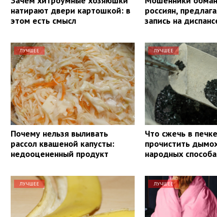
Зачем хитроумные хозяюшки
Мошенники обма
натирают двери картошкой: в
россиян, предлаг
этом есть смысл
запись на диспан
ЛУЧШЕЕ
ЛУЧШЕЕ
Почему нельзя выливать
Что сжечь в печке
рассол квашеной капусты:
прочистить дымох
недооцененный продукт
народных способа
ЛУЧШЕЕ
ЛУЧШЕЕ