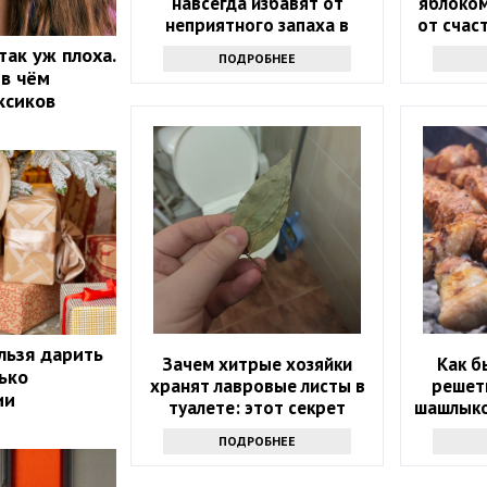
навсегда избавят от
яблоком
неприятного запаха в
от счас
туалете
так уж плоха.
ПОДРОБНЕЕ
 в чём
ксиков
льзя дарить
Зачем хитрые хозяйки
Как б
ько
хранят лавровые листы в
решет
ии
туалете: этот секрет
шашлыко
знают лишь единицы
ПОДРОБНЕЕ