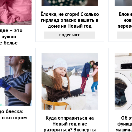
Ёлочка, не сгори! Сколько
Блоки
гирлянд опасно вешать в
нов
доме на Новый год
перев
две – это
карту в
ПОДРОБНЕЕ
о нужно
е белье
до блеска:
, о котором
Куда отправиться на
Об э
Новый год и не
функц
разориться? Эксперты
машина